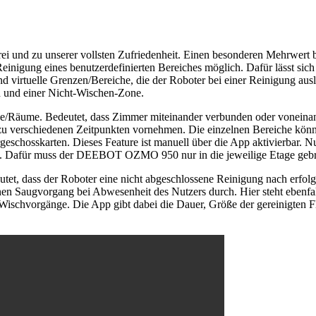
i und zu unserer vollsten Zufriedenheit. Einen besonderen Mehrwert b
einigung eines benutzerdefinierten Bereiches möglich. Dafür lässt 
ind virtuelle Grenzen/Bereiche, die der Roboter bei einer Reinigung aus
d und einer Nicht-Wischen-Zone.
iche/Räume. Bedeutet, dass Zimmer miteinander verbunden oder vonei
u verschiedenen Zeitpunkten vornehmen. Die einzelnen Bereiche können
schosskarten. Dieses Feature ist manuell über die App aktivierbar. N
gen. Dafür muss der DEEBOT OZMO 950 nur in die jeweilige Etage geb
utet, dass der Roboter eine nicht abgeschlossene Reinigung nach erfo
 Saugvorgang bei Abwesenheit des Nutzers durch. Hier steht ebenfalls
schvorgänge. Die App gibt dabei die Dauer, Größe der gereinigten Fl