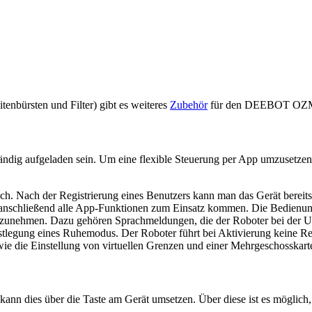
tenbürsten und Filter) gibt es weiteres
Zubehör
für den DEEBOT OZMO 
ändig aufgeladen sein. Um eine flexible Steuerung per App umzuse
fach. Nach der Registrierung eines Benutzers kann man das Gerät berei
schließend alle App-Funktionen zum Einsatz kommen. Die Bedienung i
orzunehmen. Dazu gehören Sprachmeldungen, die der Roboter bei der Um
 Festlegung eines Ruhemodus. Der Roboter führt bei Aktivierung keine R
 wie die Einstellung von virtuellen Grenzen und einer Mehrgeschosskar
ann dies über die Taste am Gerät umsetzen. Über diese ist es möglich,