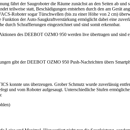
ung fährt der Saugroboter die Räume zunächst an den Seiten ab und se
ndet teilweise statt, Beschädigungen entstehen durch den am Gerät a
OVACS-Roboter sogar Türschwellen (bis zu einer Höhe von 2 cm) überw
he Funktion der
Auto-Saugkraftverstärkung
ermöglicht dabei eine zuver
he durch Schraffierungen eingezeichnet und sind somit erkennbar.
t. Aktionen des DEEBOT OZMO 950 werden live übertragen und sind e
dungen gibt der DEEBOT OZMO 950 Push-Nachrichten übers Smartphon
konnte uns überzeugen. Grober Schmutz wurde zuverlässig entfernt.
efegt und vom Roboter aufgesaugt. Unterschiedliche Stufen ermöglichen 
n:
ohlen)