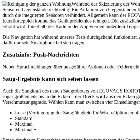
Während der Skizzierung der Wohn
Sensoren Gegenstände rechtzeitig. Ein Anfahren von Gegenständen fi
durch die integrierten Sensoren verhindert. Allgemein kann der EC
Kurzflorteppich konnte das Gerät problemlos reinigen. Die zusätzlic
erhöht wird. Innerhalb der Karte in der App werden außerdem Teppic
Die Navigation hat während unseres Tests durchgehend funktionier
dafür nur sein Smartphone bei sich tragen.
Zusatzinfo: Push-Nachrichten
Neben Sprachmeldungen über ausgeführte Aktionen oder Fehlermel
Saug-Ergebnis kann sich sehen lassen
Auch die Saugkraft des neuen Saugroboters von ECOVACS ROBOTICS 
sogar größtenteils bis in die Ecken – der Dreck wird aus den Ecken g
Verschmutzungsgrade. Wählen kann man zwischen vier Einstellunge
Leise (Verringerung der Saugfähigkeit; für Wisch-Option empf
Standard
Maximal
Maximal +