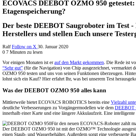
ECOVACS DEEBOT OZMO 950 getestet: Opt
Etagenspeicherung?
Der beste DEEBOT Saugroboter im Test -
Herstellers und stellen Euch unsere Tester
Ralf
Follow on X
30. Januar 2020
0
7 Minuten zu lesen
Vor einigen Monaten ist er
auf den Markt gekommen
. Die Rede ist
“Sehr gut”
(für die Navigation) von Chip ausgezeichnet, vermarktet 
OZMO 950 testen und uns von seinen Funktionen überzeugen. Hinterl
lohnt sich ein Kauf? Hier erfahrt Ihr, was bei unserem Test herausge
Was der DEEBOT OZMO 950 alles kann
Mittlerweile bietet ECOVACS ROBOTICS bereits eine
Vielzahl unt
deutliche Verbesserungen zu Vorgängermodellen wie dem
DEEBOT 
innerhalb einer Karte und eine längere Akkulaufzeit. Eine intelligente 
Für den neuen ECOVACS-Roboter zahlt ma
Der DEEBOT OZMO 950 ist mit der OZMO™ Technologie ausgestattet, 
einen Staub- und Wasserbehälter. Außerdem sorgt eine verbesserte Ba