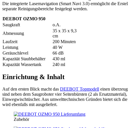
Die integrierte Lasernavigation (Smart Navi 3.0) ermöglicht die Erste
separate Reinigungsbereiche festgelegt werden.
DEEBOT OZMO 950
Saugkraft
o.A.
35 x 35 x 9,3
Abmessung
cm
Laufzeit
200 Minuten
Leistung
40 W
Geräuschlevel
66 dB
Kapazität Staubbehälter
430 ml
Kapazität Wassertank
240 ml
Einrichtung & Inhalt
Auf den ersten Blick macht das
DEEBOT Topmodell
einen überzeuge
sind neben dem Saugroboter vier Seitenbürsten (2 als Ersatzmateria
Einwegwischtüscher. Aus umwelttechnischen Gründen bietet sich die
wird ebenfalls mit ausgeliefert.
Zubehör