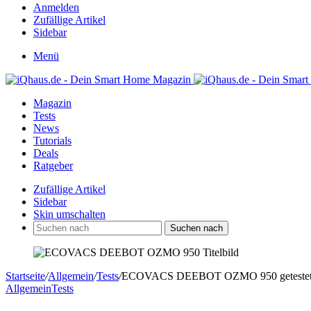
Anmelden
Zufällige Artikel
Sidebar
Menü
Magazin
Tests
News
Tutorials
Deals
Ratgeber
Zufällige Artikel
Sidebar
Skin umschalten
Suchen nach
Startseite
/
Allgemein
/
Tests
/
ECOVACS DEEBOT OZMO 950 getestet: Opt
Allgemein
Tests