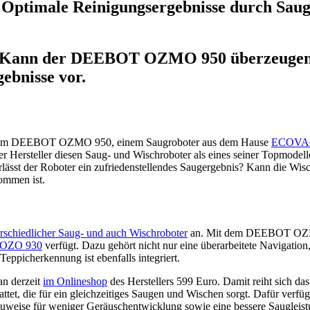
imale Reinigungsergebnisse durch Saug-
 Kann der DEEBOT OZMO 950 überzeugen? 
gebnisse vor.
 vom DEEBOT OZMO 950, einem Saugroboter aus dem Hause
ECOVA
der Hersteller diesen Saug- und Wischroboter als eines seiner Topmo
ässt der Roboter ein zufriedenstellendes Saugergebnis? Kann die Wi
kommen ist.
erschiedlicher Saug- und auch Wischroboter
an. Mit dem DEEBOT OZMO 
OZO 930
verfügt. Dazu gehört nicht nur eine überarbeitete Navigatio
Teppicherkennung ist ebenfalls integriert.
n derzeit
im Onlineshop
des Herstellers 599 Euro. Damit reiht sich da
die für ein gleichzeitiges Saugen und Wischen sorgt. Dafür verfüg
uweise für weniger Geräuschentwicklung sowie eine bessere Saugleistu