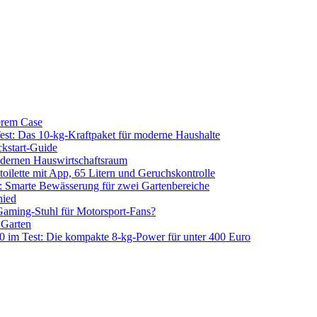
erem Case
 Das 10-kg-Kraftpaket für moderne Haushalte
kstart-Guide
dernen Hauswirtschaftsraum
ilette mit App, 65 Litern und Geruchskontrolle
 Smarte Bewässerung für zwei Gartenbereiche
hied
aming-Stuhl für Motorsport-Fans?
 Garten
m Test: Die kompakte 8-kg-Power für unter 400 Euro