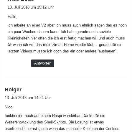
a
13. Juli 2018 um 15:12 Uhr
g
Hallo,
t
:
ich arbeite an einer V2 aber ich muss auch ehrlich sagen das es noch
ein paar Wochen dauern kann. Ich habe gerade noch soviele
Kleinigkeiten hier offen die ich erst fertig machen will und auch muss
😀 wenn ich will das mein Smart Home wieder läuft – gerade für die
letzten Videos musste ich doch das ein oder andere “ausbauen”.
Antworten
s
Holger
a
13. Juli 2018 um 14:24 Uhr
g
Nico,
t
:
funktioniert auch auf einem Raspi wunderbar. Danke für die
Weiterentwicklung des Shell-Skripts. Die Lösung ist etwas
userfreundlicher ist (auch wenn das manuelle Kopieren der Cookies