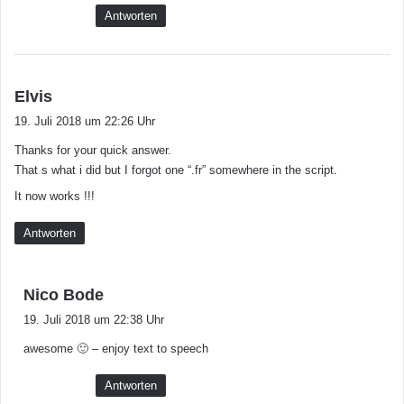
Antworten
s
Elvis
a
19. Juli 2018 um 22:26 Uhr
g
Thanks for your quick answer.
t
That s what i did but I forgot one “.fr” somewhere in the script.
:
It now works !!!
Antworten
s
Nico Bode
a
19. Juli 2018 um 22:38 Uhr
g
awesome 🙂 – enjoy text to speech
t
:
Antworten