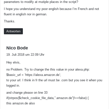
parameters to modify at mutiple places in the script?
I hope you understand my poor english because I’m French and not
fluent in english nor in german.
Thanks.
Antworten
s
Nico Bode
a
19. Juli 2018 um 22:09 Uhr
g
Hey elvis,
t
:
no Problem. Try to change the this value in your alexa.php:
$basic_url = ‘https://alexa.amazon.de’;
to your url. I think in fr the url must be .com but you see it when you
logged in.
and change please on line 33
if(strpos($check_cookie_file_data,”.amazon.de”)!==false) {
this amazon.de also