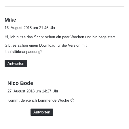
s
Mike
a
16. August 2018 um 21:45 Uhr
g
Hi, ich nutze das Script schon ein paar Wochen und bin begeistert.
t
:
Gibt es schon einen Download für die Version mit
Lautstärkeanpassung?
Antworten
s
Nico Bode
a
27. August 2018 um 14:27 Uhr
g
Kommt denke ich kommende Woche 🙂
t
:
Antworten