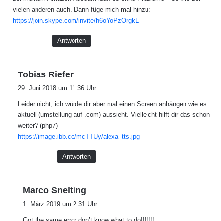
vielen anderen auch. Dann füge mich mal hinzu:
https://join.skype.com/invite/h6oYoPzOrgkL
Antworten
s
Tobias Riefer
a
29. Juni 2018 um 11:36 Uhr
g
Leider nicht, ich würde dir aber mal einen Screen anhängen wie es
t
aktuell (umstellung auf .com) aussieht. Vielleicht hilft dir das schon
:
weiter? (php7)
https://image.ibb.co/mcTTUy/alexa_tts.jpg
Antworten
s
Marco Snelting
a
1. März 2019 um 2:31 Uhr
g
Got the same error don’t know what to do!!!!!!!