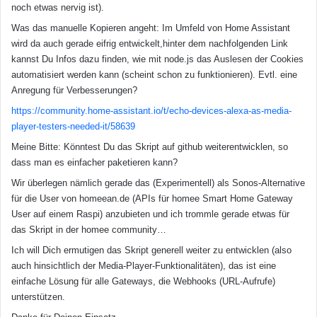
noch etwas nervig ist).
Was das manuelle Kopieren angeht: Im Umfeld von Home Assistant
wird da auch gerade eifrig entwickelt,hinter dem nachfolgenden Link
kannst Du Infos dazu finden, wie mit node.js das Auslesen der Cookies
automatisiert werden kann (scheint schon zu funktionieren). Evtl. eine
Anregung für Verbesserungen?
https://community.home-assistant.io/t/echo-devices-alexa-as-media-
player-testers-needed-it/58639
Meine Bitte: Könntest Du das Skript auf github weiterentwicklen, so
dass man es einfacher paketieren kann?
Wir überlegen nämlich gerade das (Experimentell) als Sonos-Alternative
für die User von homeean.de (APIs für homee Smart Home Gateway
User auf einem Raspi) anzubieten und ich trommle gerade etwas für
das Skript in der homee community…
Ich will Dich ermutigen das Skript generell weiter zu entwicklen (also
auch hinsichtlich der Media-Player-Funktionalitäten), das ist eine
einfache Lösung für alle Gateways, die Webhooks (URL-Aufrufe)
unterstützen.