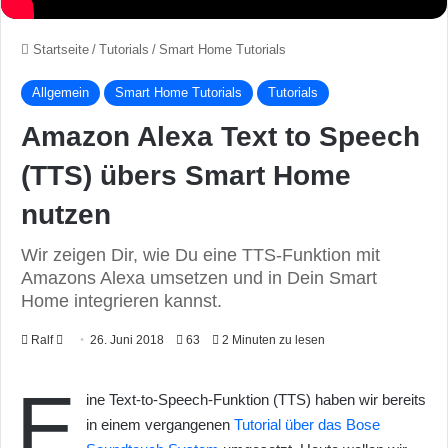
Startseite
/
Tutorials
/
Smart Home Tutorials
Allgemein
Smart Home Tutorials
Tutorials
Amazon Alexa Text to Speech
(TTS) übers Smart Home
nutzen
Wir zeigen Dir, wie Du eine TTS-Funktion mit
Amazons Alexa umsetzen und in Dein Smart
Home integrieren kannst.
Ralf
F
26. Juni 2018
63
2 Minuten zu lesen
o
E
l
ine Text-to-Speech-Funktion (TTS) haben wir bereits
l
in einem vergangenen
Tutorial über das Bose
o