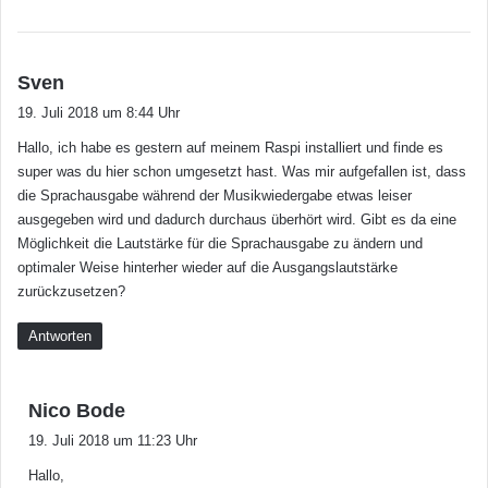
s
Sven
a
19. Juli 2018 um 8:44 Uhr
g
Hallo, ich habe es gestern auf meinem Raspi installiert und finde es
t
super was du hier schon umgesetzt hast. Was mir aufgefallen ist, dass
:
die Sprachausgabe während der Musikwiedergabe etwas leiser
ausgegeben wird und dadurch durchaus überhört wird. Gibt es da eine
Möglichkeit die Lautstärke für die Sprachausgabe zu ändern und
optimaler Weise hinterher wieder auf die Ausgangslautstärke
zurückzusetzen?
Antworten
s
Nico Bode
a
19. Juli 2018 um 11:23 Uhr
g
Hallo,
t