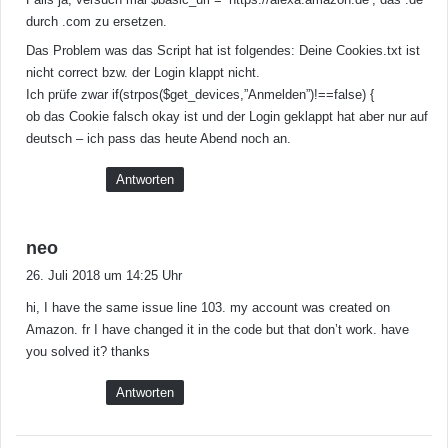
durch .com zu ersetzen.
Das Problem was das Script hat ist folgendes: Deine Cookies.txt ist
nicht correct bzw. der Login klappt nicht.
Ich prüfe zwar if(strpos($get_devices,”Anmelden”)!==false) {
ob das Cookie falsch okay ist und der Login geklappt hat aber nur auf
deutsch – ich pass das heute Abend noch an.
Antworten
s
neo
a
26. Juli 2018 um 14:25 Uhr
g
hi, I have the same issue line 103. my account was created on
t
Amazon. fr I have changed it in the code but that don’t work. have
:
you solved it? thanks
Antworten