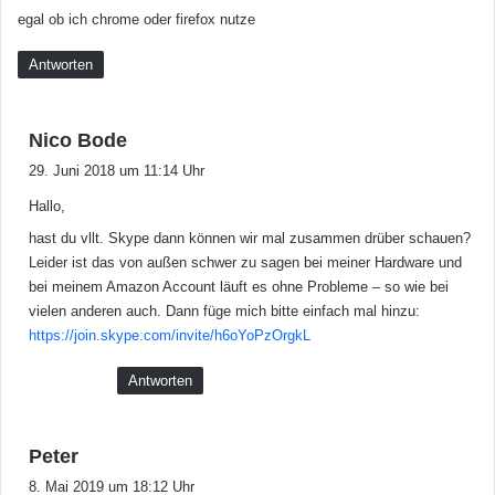
egal ob ich chrome oder firefox nutze
Antworten
s
Nico Bode
a
29. Juni 2018 um 11:14 Uhr
g
Hallo,
t
:
hast du vllt. Skype dann können wir mal zusammen drüber schauen?
Leider ist das von außen schwer zu sagen bei meiner Hardware und
bei meinem Amazon Account läuft es ohne Probleme – so wie bei
vielen anderen auch. Dann füge mich bitte einfach mal hinzu:
https://join.skype.com/invite/h6oYoPzOrgkL
Antworten
s
Peter
a
8. Mai 2019 um 18:12 Uhr