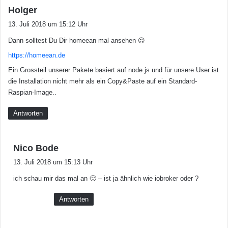
s
Holger
a
13. Juli 2018 um 15:12 Uhr
g
Dann solltest Du Dir homeean mal ansehen 😉
t
:
https://homeean.de
Ein Grossteil unserer Pakete basiert auf node.js und für unsere User ist
die Installation nicht mehr als ein Copy&Paste auf ein Standard-
Raspian-Image..
Antworten
s
Nico Bode
a
13. Juli 2018 um 15:13 Uhr
g
ich schau mir das mal an 🙂 – ist ja ähnlich wie iobroker oder ?
t
:
Antworten