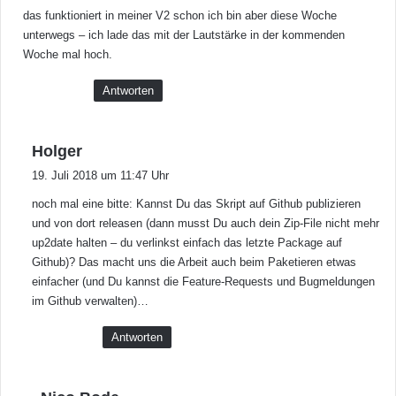
:
das funktioniert in meiner V2 schon ich bin aber diese Woche
unterwegs – ich lade das mit der Lautstärke in der kommenden
Woche mal hoch.
Antworten
s
Holger
a
19. Juli 2018 um 11:47 Uhr
g
noch mal eine bitte: Kannst Du das Skript auf Github publizieren
t
und von dort releasen (dann musst Du auch dein Zip-File nicht mehr
:
up2date halten – du verlinkst einfach das letzte Package auf
Github)? Das macht uns die Arbeit auch beim Paketieren etwas
einfacher (und Du kannst die Feature-Requests und Bugmeldungen
im Github verwalten)…
Antworten
s