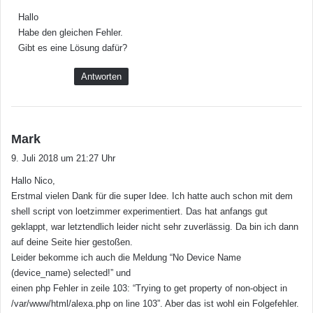
g
Hallo
t
Habe den gleichen Fehler.
:
Gibt es eine Lösung dafür?
Antworten
s
Mark
a
9. Juli 2018 um 21:27 Uhr
g
Hallo Nico,
t
Erstmal vielen Dank für die super Idee. Ich hatte auch schon mit dem
:
shell script von loetzimmer experimentiert. Das hat anfangs gut
geklappt, war letztendlich leider nicht sehr zuverlässig. Da bin ich dann
auf deine Seite hier gestoßen.
Leider bekomme ich auch die Meldung “No Device Name
(device_name) selected!” und
einen php Fehler in zeile 103: “Trying to get property of non-object in
/var/www/html/alexa.php on line 103”. Aber das ist wohl ein Folgefehler.