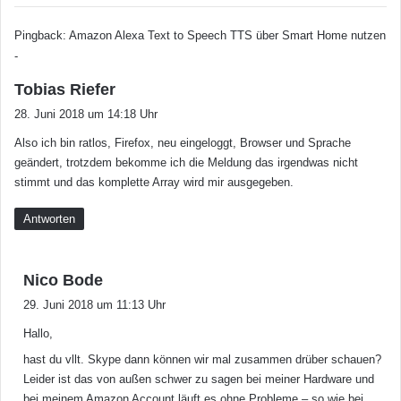
e
i
Pingback:
Amazon Alexa Text to Speech TTS über Smart Home nutzen
n
-
g
s
Tobias Riefer
e
a
s
28. Juni 2018 um 14:18 Uhr
g
e
Also ich bin ratlos, Firefox, neu eingeloggt, Browser und Sprache
t
t
geändert, trotzdem bekomme ich die Meldung das irgendwas nicht
z
:
stimmt und das komplette Array wird mir ausgegeben.
t
Antworten
s
Nico Bode
a
29. Juni 2018 um 11:13 Uhr
g
Hallo,
t
:
hast du vllt. Skype dann können wir mal zusammen drüber schauen?
Leider ist das von außen schwer zu sagen bei meiner Hardware und
bei meinem Amazon Account läuft es ohne Probleme – so wie bei