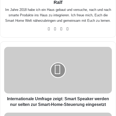
Ralf
Im Jahre 2018 habe ich ein Haus gebaut und versuche, nach und nach
smarte Produkte ins Haus zu integrieren. Ich freue mich, Euch die
Smart Home Welt näherzubringen und gemeinsam mit Euch zu lernen.
We
Fa
X
Yo
bse
ceb
uTu
ite
ook
be
I
n
t
e
r
n
a
t
i
o
Internationale Umfrage zeigt: Smart Speaker werden
n
nur selten zur Smart-Home-Steuerung eingesetzt
a
l
A