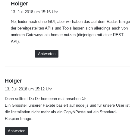
s
Holger
a
13. Juli 2018 um 15:16 Uhr
g
Ne, leider noch ohne GUI, aber wir haben das auf dem Radar. Einige
t
der bereitgestellten APIs und Tools lassen sich allerdings auch von
:
anderen Gateways als homee nutzen (diejenigen mit einer REST-
API).
Antworten
s
Holger
a
13. Juli 2018 um 15:12 Uhr
g
Dann solltest Du Dir homeean mal ansehen 😉
t
Ein Grossteil unserer Pakete basiert auf node.js und für unsere User ist
:
die Installation nicht mehr als ein Copy&Paste auf ein Standard-
Raspian-Image..
Antworten