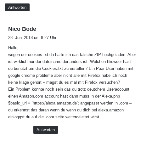
u
u
r
Antworten
t
S
z
m
e
a
s
n
Nico Bode
r
a
28. Juni 2018 um 8:27 Uhr
t
g
-
Hallo,
t
H
wegen der cookies.txt da hatte ich das falsche ZIP hochgeladen. Aber
:
o
ist wirklich nur der dateiname der anders ist. Welchen Browser hast
m
du benutzt um die Cookies.txt zu erstellen? Ein Paar User haben mit
e
google chrome probleme aber nicht alle mit Firefox habe ich noch
-
keine klage gehört – magst du es mal mit Firefox versuchen?
S
Ein Problem könnte noch sein das du trotz deutchem Useraccount
t
einen Amazon.com account hast dann muss in der Alexa.php
e
$basic_url = ‘https://alexa.amazon.de’; angepasst werden in .com –
u
du erkennst das daran wenn du wenn du dich bei alexa.amazon
e
einloggst du auf die .com seite weitergeleitet wirst.
r
u
Antworten
n
g