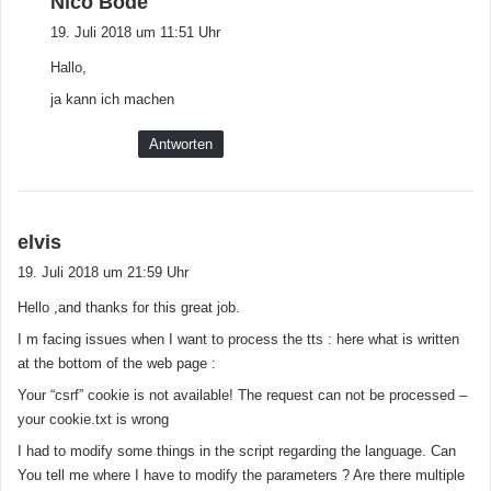
Nico Bode
a
19. Juli 2018 um 11:51 Uhr
g
Hallo,
t
:
ja kann ich machen
Antworten
s
elvis
a
19. Juli 2018 um 21:59 Uhr
g
Hello ,and thanks for this great job.
t
:
I m facing issues when I want to process the tts : here what is written
at the bottom of the web page :
Your “csrf” cookie is not available! The request can not be processed –
your cookie.txt is wrong
I had to modify some things in the script regarding the language. Can
You tell me where I have to modify the parameters ? Are there multiple