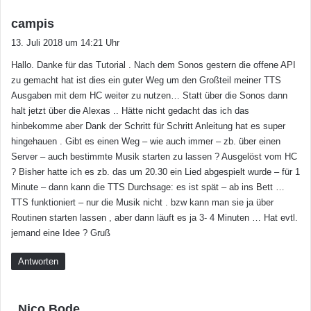
s
campis
a
13. Juli 2018 um 14:21 Uhr
g
Hallo. Danke für das Tutorial . Nach dem Sonos gestern die offene API
t
zu gemacht hat ist dies ein guter Weg um den Großteil meiner TTS
:
Ausgaben mit dem HC weiter zu nutzen… Statt über die Sonos dann
halt jetzt über die Alexas .. Hätte nicht gedacht das ich das
hinbekomme aber Dank der Schritt für Schritt Anleitung hat es super
hingehauen . Gibt es einen Weg – wie auch immer – zb. über einen
Server – auch bestimmte Musik starten zu lassen ? Ausgelöst vom HC
? Bisher hatte ich es zb. das um 20.30 ein Lied abgespielt wurde – für 1
Minute – dann kann die TTS Durchsage: es ist spät – ab ins Bett …
TTS funktioniert – nur die Musik nicht . bzw kann man sie ja über
Routinen starten lassen , aber dann läuft es ja 3- 4 Minuten … Hat evtl.
jemand eine Idee ? Gruß
Antworten
s
Nico Bode