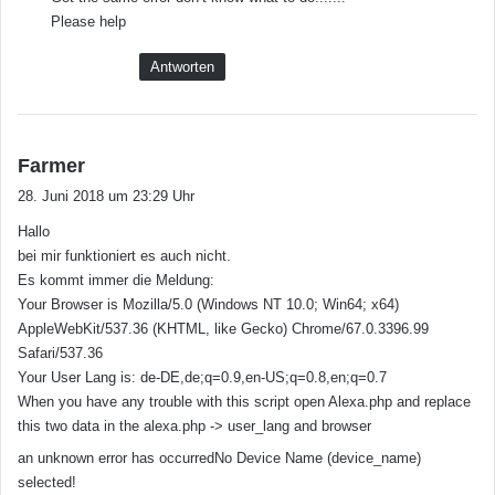
t
Please help
:
Antworten
s
Farmer
a
28. Juni 2018 um 23:29 Uhr
g
Hallo
t
bei mir funktioniert es auch nicht.
:
Es kommt immer die Meldung:
Your Browser is Mozilla/5.0 (Windows NT 10.0; Win64; x64)
AppleWebKit/537.36 (KHTML, like Gecko) Chrome/67.0.3396.99
Safari/537.36
Your User Lang is: de-DE,de;q=0.9,en-US;q=0.8,en;q=0.7
When you have any trouble with this script open Alexa.php and replace
this two data in the alexa.php -> user_lang and browser
an unknown error has occurredNo Device Name (device_name)
selected!