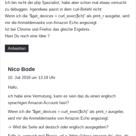
Ich bin nicht der php Spezialist, habe aber schon mal etwas versucht
zu debuggen. Irgendwas passt in dem curl-Befehl nicht:
Wenn ich die “$get_devices = curl_exec($ch)” als print_r ausgebe, wird
mir die Anmeldemaske von Amazon Echo angezeigt.
Ist bei Chrome und Firefox das gleiche Ergebnis.
Hast Du noch eine Idee ?
Antworten
s
Nico Bode
a
10. Juli 2018 um 13:19 Uhr
g
Hallo,
t
:
ich habe eine Vermutung, kann es sein das du einen englisch
sprachigen Amazon Account hast?
Wenn ich die “$get_devices = curl_exec($ch)” als print_r ausgebe,
wird mir die Anmeldemaske von Amazon Echo angezeigt.
-> Wird die Seite auf deutsch oder englisch ausgegeben?
Falls ja, versuch mal $basic_url = ‘https://alexa.amazon.de’; das .de