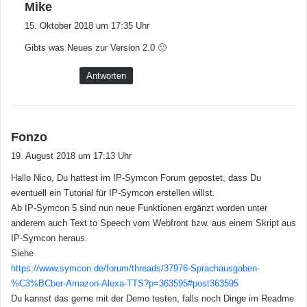
s
Mike
a
15. Oktober 2018 um 17:35 Uhr
g
Gibts was Neues zur Version 2.0 🙂
t
:
Antworten
s
Fonzo
a
19. August 2018 um 17:13 Uhr
g
Hallo Nico, Du hattest im IP-Symcon Forum gepostet, dass Du
t
eventuell ein Tutorial für IP-Symcon erstellen willst.
:
Ab IP-Symcon 5 sind nun neue Funktionen ergänzt worden unter
anderem auch Text to Speech vom Webfront bzw. aus einem Skript aus
IP-Symcon heraus.
Siehe
https://www.symcon.de/forum/threads/37976-Sprachausgaben-
%C3%BCber-Amazon-Alexa-TTS?p=363595#post363595
Du kannst das gerne mit der Demo testen, falls noch Dinge im Readme