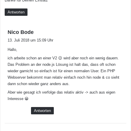
Danke für Deinen Einsatz
Antworten
s
Nico Bode
a
13. Juli 2018 um 15:09 Uhr
g
Hallo,
t
:
ich arbeite schon an einer V2 😉 wird aber noch ein wenig dauern.
Das Problem an der node.js Lösung ist halt das, dass oft schon
wieder garnicht so einfach ist für einen normalen User. Ein PHP
Webserver bekommt man relativ einfach noch hin node & co sieht
dann schon wieder ganz anders aus.
Aber wie gesagt ich verfolge das relativ aktiv -> auch aus eigen
Interesse 😀
Antworten