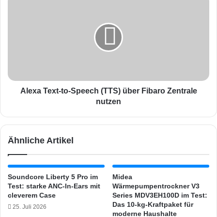
e
l
U
e
m
x
f
a
r
T
a
e
g
x
e
t
z
-
Alexa Text-to-Speech (TTS) über Fibaro Zentrale
e
t
nutzen
i
o
g
-
t
S
Ähnliche Artikel
:
p
S
e
m
e
a
c
Soundcore Liberty 5 Pro im
Midea
r
h
Test: starke ANC-In-Ears mit
Wärmepumpentrockner V3
t
(
cleverem Case
Series MDV3EH100D im Test:
S
T
Das 10-kg-Kraftpaket für
25. Juli 2026
p
T
moderne Haushalte