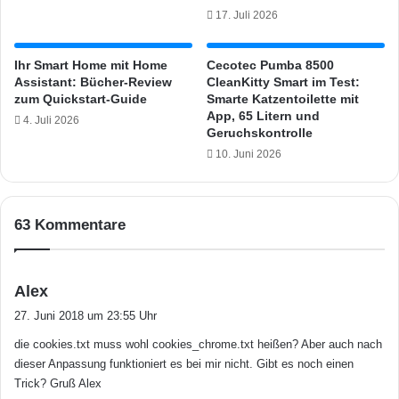
e
S
17. Juli 2026
a
)
k
ü
e
Ihr Smart Home mit Home
Cecotec Pumba 8500
b
Assistant: Bücher-Review
CleanKitty Smart im Test:
r
e
zum Quickstart-Guide
Smarte Katzentoilette mit
w
r
App, 65 Litern und
e
4. Juli 2026
F
Geruchskontrolle
r
i
10. Juni 2026
d
b
e
a
n
r
n
o
63 Kommentare
u
Z
r
e
s
n
s
e
Alex
t
l
a
r
27. Juni 2018 um 23:55 Uhr
t
a
g
die cookies.txt muss wohl cookies_chrome.txt heißen? Aber auch nach
e
l
t
n
dieser Anpassung funktioniert es bei mir nicht. Gibt es noch einen
e
:
z
Trick? Gruß Alex
n