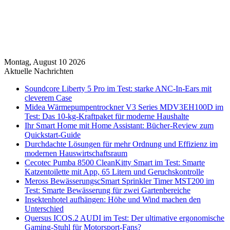
Montag, August 10 2026
Aktuelle Nachrichten
Soundcore Liberty 5 Pro im Test: starke ANC-In-Ears mit
cleverem Case
Midea Wärmepumpentrockner V3 Series MDV3EH100D im
Test: Das 10-kg-Kraftpaket für moderne Haushalte
Ihr Smart Home mit Home Assistant: Bücher-Review zum
Quickstart-Guide
Durchdachte Lösungen für mehr Ordnung und Effizienz im
modernen Hauswirtschaftsraum
Cecotec Pumba 8500 CleanKitty Smart im Test: Smarte
Katzentoilette mit App, 65 Litern und Geruchskontrolle
Meross BewässerungscSmart Sprinkler Timer MST200 im
Test: Smarte Bewässerung für zwei Gartenbereiche
Insektenhotel aufhängen: Höhe und Wind machen den
Unterschied
Quersus ICOS.2 AUDI im Test: Der ultimative ergonomische
Gaming-Stuhl für Motorsport-Fans?