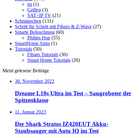
en
(1)
Grillen
(3)
SAT>IP TV
(21)
Schnäppchen
(131)
Schritt für Schritt mit Fibaro & Z-Wave
(27)
Smarte Beleuchtung
(60)
Philips Hue
(55)
SmartHome Apps
(1)
Tutorials
(50)
Fibaro Tutorials
(30)
Smart Home Tutorials
(20)
Meist gelesene Beiträge
30. November 2022
Dreame L10s Ultra im Test – Saugroboter der
Spitzenklasse
11. Januar 2023
Der Shark Stratos IZ420EUT Akku-
Staubsauger mit Auto IQ im Test