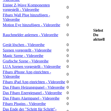
Einige Z-Wave Komponenten
0
vorgestellt - Videoreihe
Fibaro Wall Plug hinzufügen -
0
Videoreihe
Motion Eye hinzufügen - Videoreihe
0
Siehst
Rauchmelder anlernen - Videoreihe
0
Du
aktuell
Gerät löschen - Videoreihe
0
Szenen vorgestellt - Videoreihe
0
Magic Szene - Videoreihe
0
Grafische Szene - Videoreihe
0
LUA Szenen vorgestellt - Videoreihe
0
Fibaro iPhone App einrichten -
0
Videoreihe
Fibaro iPad App einrichten - Videoreihe
0
Das Fibaro Heizungspanel - Videoreihe
0
Das Fibaro Energiepanel - Videoreihe
0
Das Fibaro Alarmpanel - Videoreihe
0
Fibaro Plugins - Videoreihe
0
Das Ende der "Schritt für Schritt"-