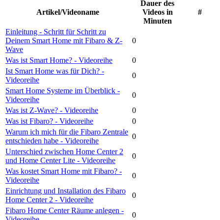
Dauer des
Artikel/Videoname
Videos in
#
Minuten
Einleitung - Schritt für Schritt zu
Deinem Smart Home mit Fibaro & Z-
0
Wave
Was ist Smart Home? - Videoreihe
0
Ist Smart Home was für Dich? -
0
Videoreihe
Smart Home Systeme im Überblick -
0
Videoreihe
Was ist Z-Wave? - Videoreihe
0
Was ist Fibaro? - Videoreihe
0
Warum ich mich für die Fibaro Zentrale
0
entschieden habe - Videoreihe
Unterschied zwischen Home Center 2
0
und Home Center Lite - Videoreihe
Was kostet Smart Home mit Fibaro? -
0
Videoreihe
Einrichtung und Installation des Fibaro
0
Home Center 2 - Videoreihe
Fibaro Home Center Räume anlegen -
0
Videoreihe