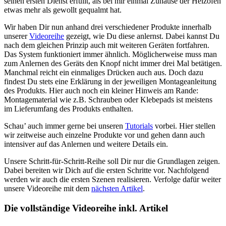
seinen ersten Dienst erfüllt, als bei mir einmal Zuhause der Heizofen
etwas mehr als gewollt gequalmt hat.
Wir haben Dir nun anhand drei verschiedener Produkte innerhalb
unserer
Videoreihe
gezeigt, wie Du diese anlernst. Dabei kannst Du
nach dem gleichen Prinzip auch mit weiteren Geräten fortfahren.
Das System funktioniert immer ähnlich. Möglicherweise muss man
zum Anlernen des Geräts den Knopf nicht immer drei Mal betätigen.
Manchmal reicht ein einmaliges Drücken auch aus. Doch dazu
findest Du stets eine Erklärung in der jeweiligen Montageanleitung
des Produkts. Hier auch noch ein kleiner Hinweis am Rande:
Montagematerial wie z.B. Schrauben oder Klebepads ist meistens
im Lieferumfang des Produkts enthalten.
Schau’ auch immer gerne bei unseren
Tutorials
vorbei. Hier stellen
wir zeitweise auch einzelne Produkte vor und gehen dann auch
intensiver auf das Anlernen und weitere Details ein.
Unsere Schritt-für-Schritt-Reihe soll Dir nur die Grundlagen zeigen.
Dabei bereiten wir Dich auf die ersten Schritte vor. Nachfolgend
werden wir auch die ersten Szenen realisieren. Verfolge dafür weiter
unsere Videoreihe mit dem
nächsten Artikel
.
Die vollständige Videoreihe inkl. Artikel