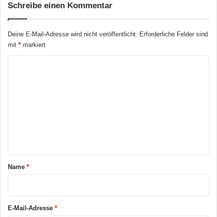
Schreibe einen Kommentar
ü
r
s
Deine E-Mail-Adresse wird nicht veröffentlicht.
Erforderliche Felder sind
H
mit
*
markiert
o
m
K
e
o
K
i
m
t
m
a
e
b
s
n
o
t
f
o
a
Name
*
r
r
t
v
*
o
E-Mail-Adresse
*
r