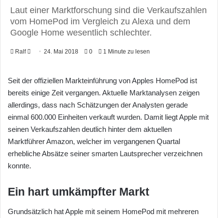
Laut einer Marktforschung sind die Verkaufszahlen
vom HomePod im Vergleich zu Alexa und dem
Google Home wesentlich schlechter.
Ralf
F
24. Mai 2018
0
1 Minute zu lesen
o
l
Seit der offiziellen Markteinführung von Apples HomePod ist
l
bereits einige Zeit vergangen. Aktuelle Marktanalysen zeigen
o
allerdings, dass nach Schätzungen der Analysten gerade
w
einmal 600.000 Einheiten verkauft wurden. Damit liegt Apple mit
o
seinen Verkaufszahlen deutlich hinter dem aktuellen
n
Marktführer Amazon, welcher im vergangenen Quartal
X
erhebliche Absätze seiner smarten Lautsprecher verzeichnen
konnte.
Ein hart umkämpfter Markt
Grundsätzlich hat Apple mit seinem HomePod mit mehreren