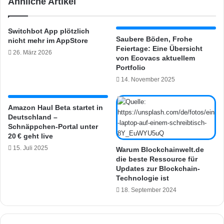
Ähnliche Artikel
m
B
e
e
n
w
Switchbot App plötzlich
d
ä
Saubere Böden, Frohe
nicht mehr im AppStore
e
s
Feiertage: Eine Übersicht
26. März 2026
W
s
von Ecovacs aktuellem
W
e
Portfolio
D
r
14. November 2025
C
u
2
n
0
g
Amazon Haul Beta startet in
Deutschland –
1
s
Schnäppchen-Portal unter
8
s
20 € geht live
?
t
15. Juli 2025
e
Warum Blockchainwelt.de
die beste Ressource für
u
Updates zur Blockchain-
e
Technologie ist
r
18. September 2024
u
n
g
f