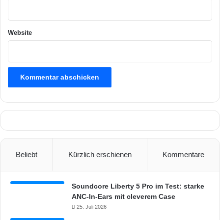
b
e
s
Website
t
e
l
l
b
a
r
Beliebt
Kürzlich erschienen
Kommentare
Soundcore Liberty 5 Pro im Test: starke
ANC-In-Ears mit cleverem Case
25. Juli 2026