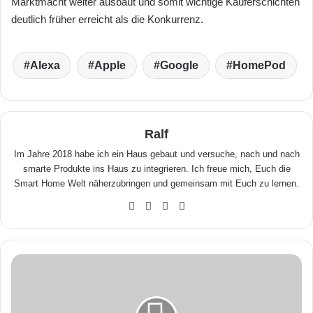
Marktmacht weiter ausbaut und somit wichtige Käuferschichten
deutlich früher erreicht als die Konkurrenz.
Alexa
Apple
Google
HomePod
Ralf
Im Jahre 2018 habe ich ein Haus gebaut und versuche, nach und nach
smarte Produkte ins Haus zu integrieren. Ich freue mich, Euch die
Smart Home Welt näherzubringen und gemeinsam mit Euch zu lernen.
We
Fa
X
Yo
bse
ceb
uTu
ite
ook
be
G
i
b
t